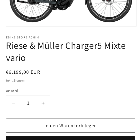
Medien
1
in
EBIKE STORE ACHIM
Riese & Müller Charger5 Mixte
Modal
öffnen
vario
Normaler
€6.199,00 EUR
Preis
Inkl. Steuern.
Anzahl
Verringere
Erhöhe
die
die
Menge
Menge
für
für
In den Warenkorb legen
Riese
Riese
&amp;
&amp;