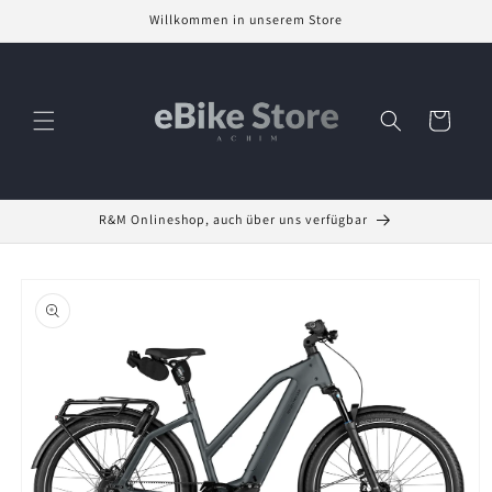
Direkt
Willkommen in unserem Store
zum
Inhalt
Warenkorb
R&M Onlineshop, auch über uns verfügbar
oduktinformationen
ringen