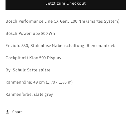
Jetzt zum Checkout
Müller
Müller
Charger5
Charger5
Mixte
Mixte
Bosch Performance Line CX Gen5 100 Nm (smartes System)
vario
vario
Bosch PowerTube 800 Wh
Enviolo 380, Stufenlose Nabenschaltung, Riemenantrieb
Cockpit mit Kiox 500 Display
By. Schulz Sattelstütze
Rahmenhöhe: 49 cm (1,70 - 1,85 m)
Rahmenfarbe: slate grey
Share