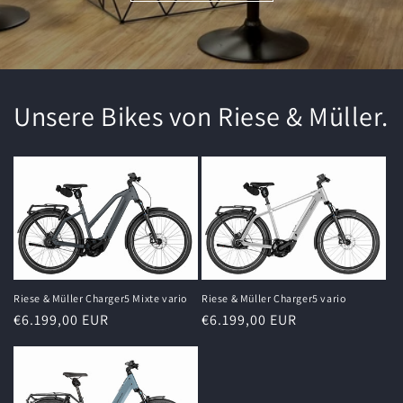
Unsere Bikes von Riese & Müller.
Riese & Müller Charger5 Mixte vario
Riese & Müller Charger5 vario
Normaler
€6.199,00 EUR
Normaler
€6.199,00 EUR
Preis
Preis