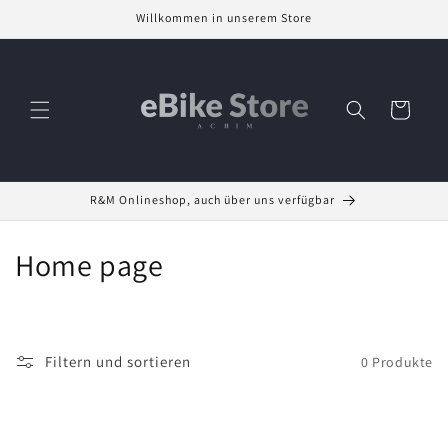
Direkt
Willkommen in unserem Store
zum
Inhalt
Warenkorb
R&M Onlineshop, auch über uns verfügbar
K
Home page
a
t
Filtern und sortieren
0 Produkte
e
g